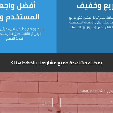
يع وخفيف
أفضل واجه
المستخدم و UX
داية، حجم تنزيل صغير، فتح سريع
دق حتى على الأجهزة المنخفضة
انتقال سلس وسريع بين الشاشات.
بسيط وواضح جداً، كل شيء مرئي
الأولى أو الثانية، طرق تنقل مت
تجربة الجميع
يمكنك مشاهدة جميع مشاريعنا بالضغط هنا
ى تعبئة الحقول التالية