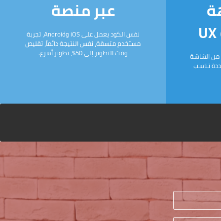
ة
عبر منصة
نفس الكود يعمل على iOS وAndroid، تجربة
مستخدم متسقة، نفس النتيجة دائماً، تقليص
وقت التطوير إلى 50%، تطوير أسرع.
 من الشاشة
عددة تناسب